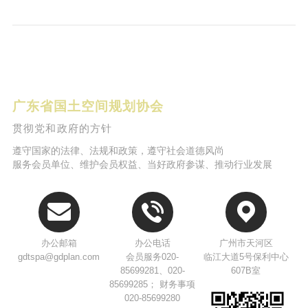
广东省国土空间规划协会
贯彻党和政府的方针
遵守国家的法律、法规和政策，遵守社会道德风尚
服务会员单位、维护会员权益、当好政府参谋、推动行业发展
办公邮箱
办公电话
广州市天河区
gdtspa@gdplan.com
会员服务020-
临江大道5号保利中心
85699281、020-
607B室
85699285； 财务事项
020-85699280