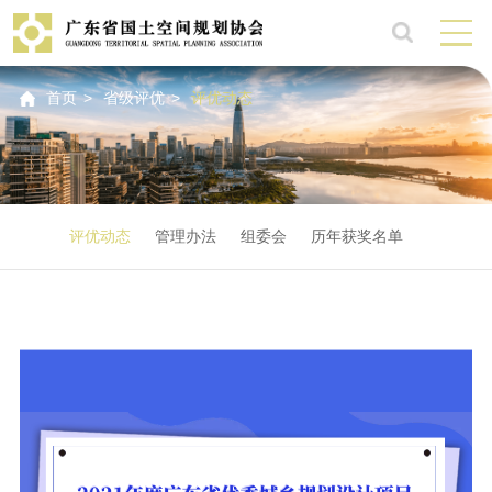
首页
>
省级评优
>
评优动态
评优动态
管理办法
组委会
历年获奖名单