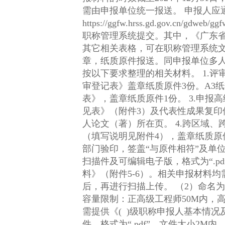
需由申报单位统一报送。 申报人应通过“广东省专业技术人才职称管理系统”（以下简称“职称管理系统”，网址
https://ggfw.hrss.gd.gov.
职称管理系统提交。其中，《广东
其它相关表格，可在职称管理系统文件下载栏目下载。 （一）《单位报送函》（
章，纸质原件报送。同申报单位多人申报的合并出具1个报送函。 （
按以下要求整理的相关材料。 1.评审类申报人提供《广东省职称评审表》盖章纸质原件1份，《（ ）级职称申报人基本情况及评
审登记表》盖章纸质原件3份。A3纸规格双面打印，填写说明见
表》，盖章纸质原件1份。 3.申报高级工程师、正高级工程师还需提供代表性成果鉴定材料，一式一份，由《代表性成果鉴定意
见表》（附件3）及代表性成果复
人论文（著）所在页。 4.跨区域、跨单位流动专业技术人才还需提供《广东省跨区域、跨单位流动专业技术人才职称确认表》
（填写说明见附件4），盖章纸质原
部门验印，签盖“与原件相符”及单位公章）。 （三）电子申报材料 1.《单位报送函》。命名为“单位
扫描件及可编辑电子版，格式为“.pdf”及“.docx”，文件大小2M内
料》（附件5-6）。相关申报材料
后，再进行扫描上传。 （2）命名为“评审/认定-城乡规划-申报级别-申报人姓名-职称申报材料”，格式为“.docm”。 （3）电子文档
容量限制：正高级工程师50M内，高级工程
需提供《( )级职称申报人基本情况
件，格式为“.pdf”，文件大小2M内。 4.电子申报材料由申报单位统一刻录成光盘，连同纸质申报材料一并报送。 六、审核