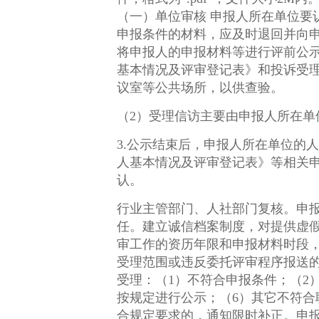
（一）单位审核 申报人所在单位要认真审查申报材料的合法性、真实性、完整性和时效性，对“单位审核评价意见”负责。不符合
申报条件的材料，应及时退回并向申报人说明原因。 1.申报人所在单位对申报人进行任
将申报人的申报材料等进行评前公示，公示期不少于5个
基本情况及评审登记表》和投诉受
议室等公共场所，以供查验。
（2）受理信访主要由申报人所在
3.公示结束后，申报人所在单位的
人基本情况及评审登记表》等相关申
认。
行业主管部门、人社部门复核。申
任。建立诚信档案制度，对提供虚假材料的个
审工作的资历年限和申报材料时段，以粤人社发〔2024〕
受理范围或违反委托评审程序报送的申报材料，
受理：（1）不符合申报条件；（2
按规定进行公示；（6）其它不符合职称政策规定的。 4.认真核对，严格按照要求
合规定要求的，通知限时补正。申