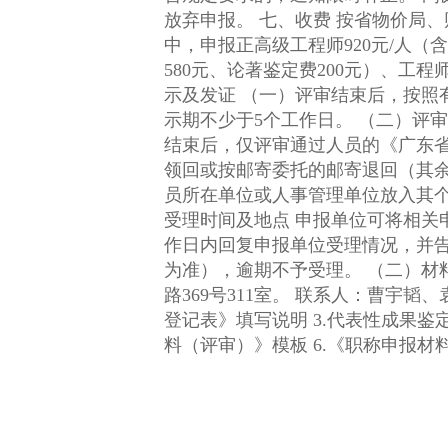
放弃申报。 七、收费 按省物价局、财政厅《关于调整专业技术资格评审费标准的复函》（粤价函〔2006〕629号）规定收取。其
中，申报正高级工程师920元/人（含
580元、论著鉴定费200元）、工程师
示及发证 （一）评审结束后，按照有关规定，职称评审委员会办公室和申报单位及时做好评审结果告知和评后公示工作，评后公
示期不少于5个工作日。 （二）评审通过人员通过“职称管理系统”制作电子职称证书，自行下载打印本人证书。 （三）评审工作
结束后，仅评审通过人员的《广东
领回或按邮寄委托的邮寄退回（其
员所在单位或人事管理单位放入其个
受理时间及地点 申报单位可将相关申报材料递交或通过快递邮寄至相应评委会办公室。评委会办公室将于受理时间截止后15个工
作日内回复申报单位受理情况，并告知评审缴费有关事宜。 （一）材料受理时间
为准），逾期不予受理。 （二）材料寄送地址 广东省工程系列自然资源专业高级职称评审委员会，地址：广州市天河区天河北
路369号311室。 联系人：曹宇韬、袁国铖，电话：020-83629942。 附件：1.单位报送函 2.《（ ）级职称申报人基本情况及评审
登记表》填写说明 3.代表性成果鉴定意见表 4.《广东省跨区域、跨单位流动专业技术人才职称确认表》填写说明 5.《职称申报材
料（评审）》模板 6.《