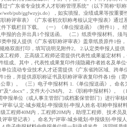
cn/gdweb/ggfw/web/pub/ggfwzyjs.do），如实填报
省职称评审表》《广东省初次职称考核认定申报表》通过系
附件1）。经申报单位审核后出具，须单位签
二）纸质申报材料。须与“职称管理系统”填报一致，仅提供
附件2。 2.认定类申报人提供《广东省初次职称考核认定申报
印件组成。其中，代表性成果复印件须隐藏作者姓名及单位
件1份，并提供原职称证书及职称评审表复印件各1份（
名称-单位报送函”，提供盖章
。 2.《职称申报材料》。 （1）按要求制作并提交《职称申报材
均需申报单位（或人事主管部门或档案保管部门）进行审核
师40M内，工程师20M内，助理工程师、技术员及认定的10M内。
及评审登记表》。命名为“评审-城乡规划-申报级别-申报
要求