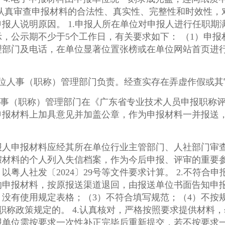
职期满考核。 2.申报人所在单位要按规定
工作日，有关要求如下： （1）申报材料，特别是《（ ）级职称申报人
理部门及电话，在单位显著位置张榜或在单位网站首页进
单位人事（职称）管理部门负责。经查实存在弄虚作假或其
人事（职称）管理部门在《广东省专业技术人员申报职称
报材料上加具意见并加盖公章，作为申报材料一并报送，
报人申报材料应经其所在单位行业主管部门、人社部门审
人列入失信档案，作为今后申报、评审的重要参考依据。 （二）注意事
29号等文件要求计算。 2.不符合申报条件和程序、超出职称评审委员会
按原报送渠道退回，由报送单位书面告知申报人。 3.凡有以下情形之一
）没有使用规定表格；（3）不符合填写规范；（4）不按
提供材料，勿多报、漏报。对于申报材料不符
报单位需按要求一次性补正完毕后重新提交，若不按要求