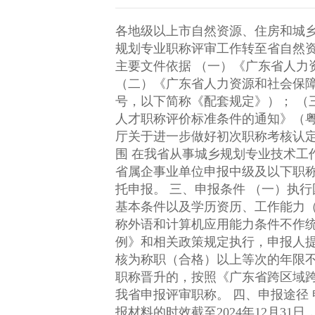
各地级以上市自然资源、住房和城乡建设主管部门，厅属
规划专业职称评审工作转至省自然资源
主要文件依据 （一）《广东省人力资源和社会保障厅关于做好2024年度职称评审工作的通知》（粤人社发〔2024〕29号）；
（二）《广东省人力资源和社会保障
号，以下简称《配套规定》）； （三）《广东省人力资源和社会保障厅 广东省住房和城乡建设厅关于印发广东省建筑工程技术
人才职称评价标准条件的通知》（粤人社规〔202
厅关于进一步做好初次职称考核认定和跨
围 在我省从事城乡规划专业技术工作，符合《评价标准条件》《配套规定》等有关规定，申报高级职称（广州、深圳除外）以及
省属企事业单位申报中级及以下职称的专业技术人才。 地市若暂未设相应级别评委
托申报。 三、申报条件 （一）执行国家和我省现行的职称政策规定和评审标准条件等要求。申报人应满足《评价标准条件》的
基本条件以及学历资历、工作能力（经
称外语和计算机应用能力条件不作统一要求，成绩仅作为参考条件
例》和相关政策规定执行，申报人提供2024年度
核为称职（合格）以上等次的年限不少于申报职称等级要求的
职称晋升的，按照《广东省跨区域
我省申报评审职称。 四、申报途径 申报人申报材料应通过其所在单位申报，按规定程序报送职称评审委员会。 五、申报材料 申
报材料的时效截至2024年12月